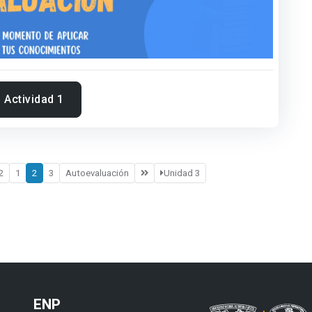
Actividad 1
2
1
2
3
Autoevaluación
Unidad 3
ENP